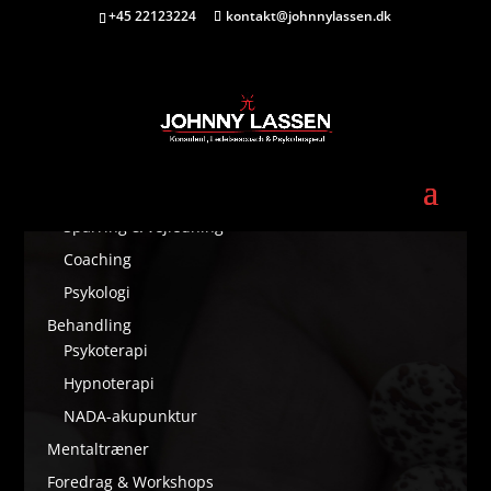
+45 22123224
kontakt@johnnylassen.dk
PRIVATE
Personlig udvikling
Sparring & vejledning
Coaching
Psykologi
Behandling
Psykoterapi
Hypnoterapi
NADA-akupunktur
Mentaltræner
Foredrag & Workshops